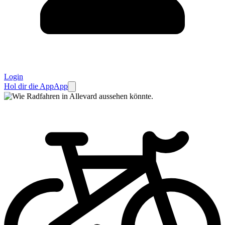
Login
Hol dir die App
App