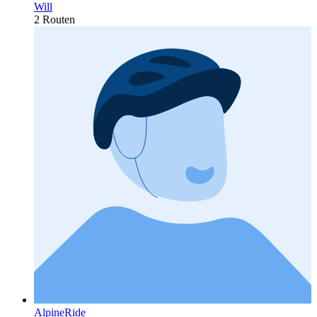
Will
2 Routen
AlpineRide