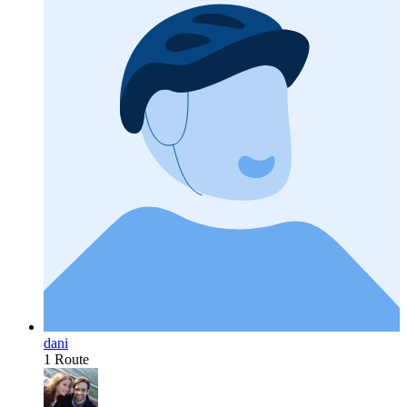
dani
1 Route