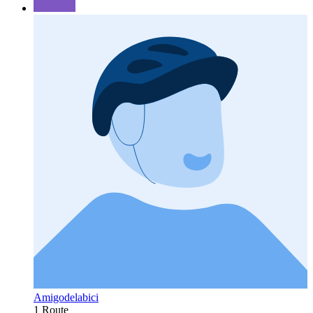
Amigodelabici
1 Route