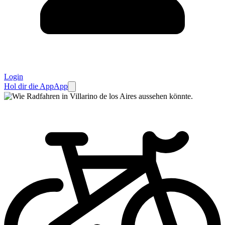
Login
Hol dir die App
App