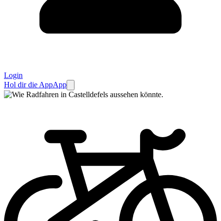
Login
Hol dir die App
App