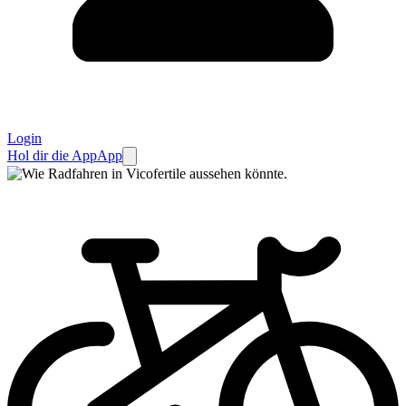
Login
Hol dir die App
App