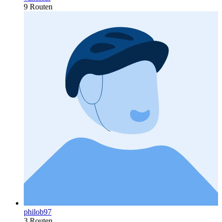
9 Routen
philob97
3 Routen