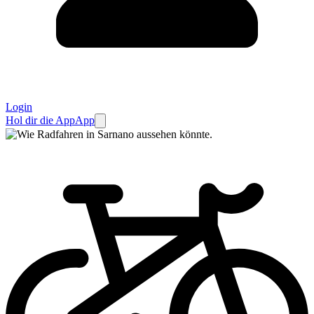
Login
Hol dir die App
App