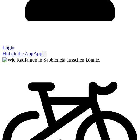
Login
Hol dir die App
App