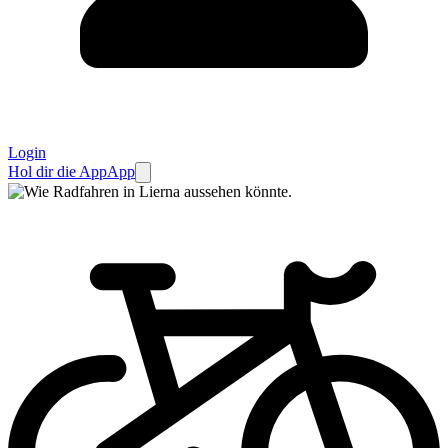
Login
Hol dir die App
App