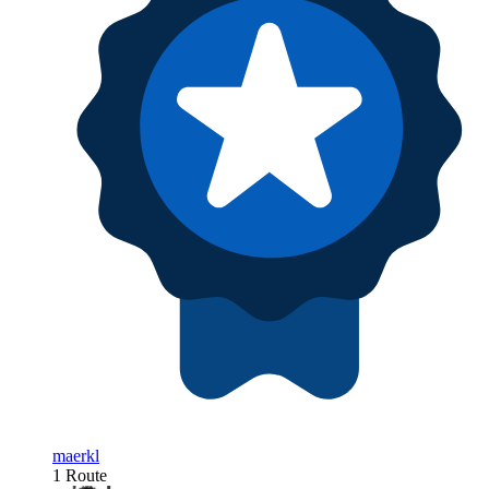
maerkl
1 Route