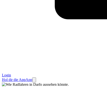
Login
Hol dir die App
App