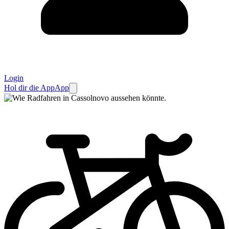
Login
Hol dir die App
App