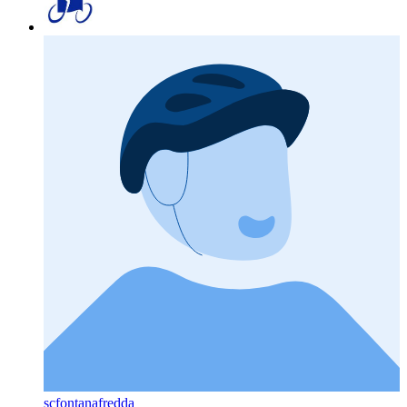
scfontanafredda