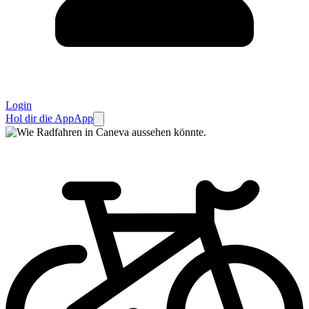
Login
Hol dir die App
App