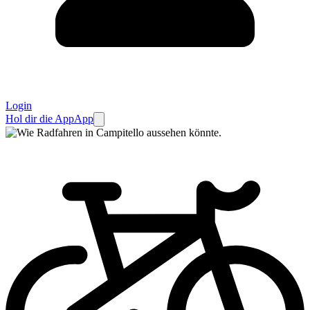
Login
Hol dir die App
App