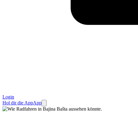
Login
Hol dir die App
App