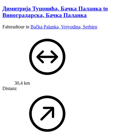
Димитрија Туцовића, Бачка Паланка to
Виноградарска, Бачка Паланка
Fahrradtour in
Bačka Palanka, Vojvodina, Serbien
30,4 km
Distanz