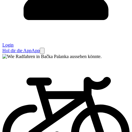
Login
Hol dir die App
App