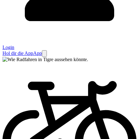
Login
Hol dir die App
App