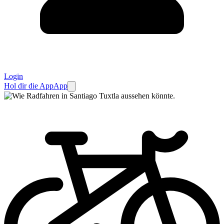
Login
Hol dir die App
App