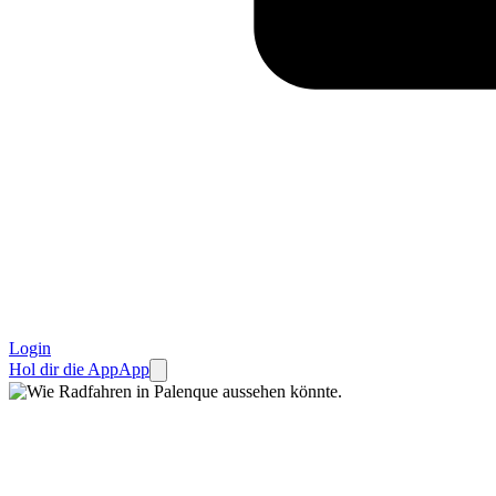
Login
Hol dir die App
App