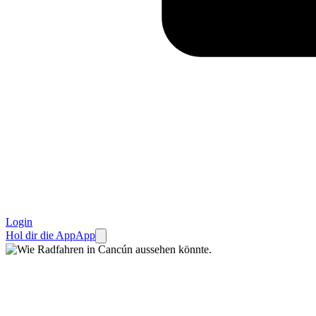
Login
Hol dir die App
App