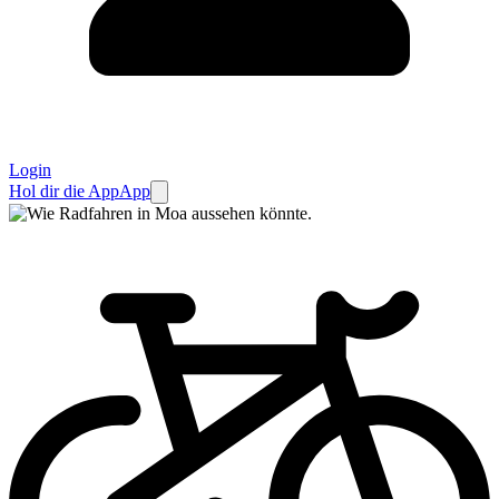
Login
Hol dir die App
App