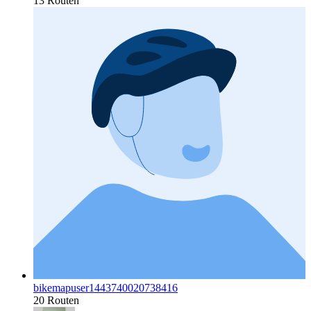
13 Routen
bikemapuser1443740020738416
20 Routen