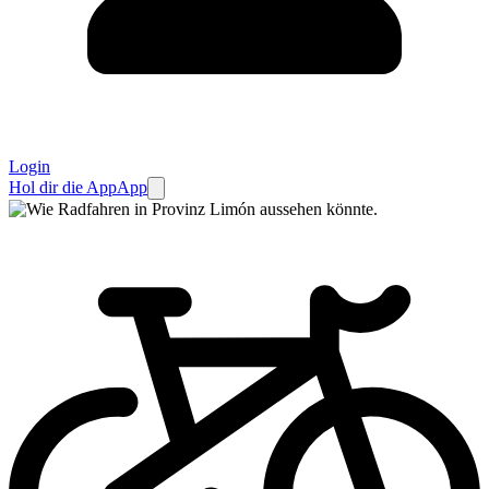
Login
Hol dir die App
App