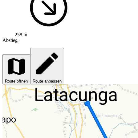
258 m
Abstieg
Route öffnen
Route anpassen