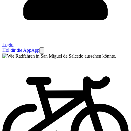
Login
Hol dir die App
App