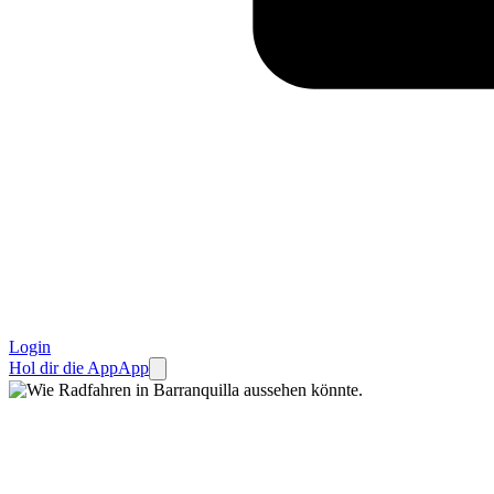
Login
Hol dir die App
App