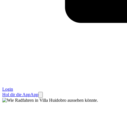
Login
Hol dir die App
App