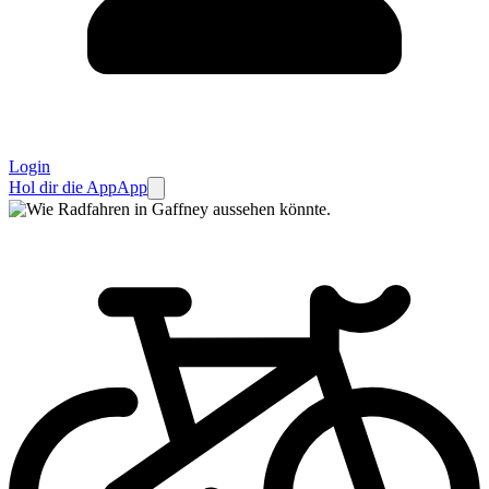
Login
Hol dir die App
App