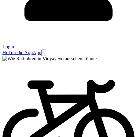
Login
Hol dir die App
App