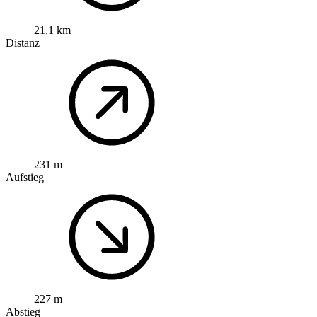
21,1 km
Distanz
231 m
Aufstieg
227 m
Abstieg