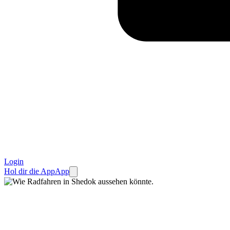
Login
Hol dir die App
App