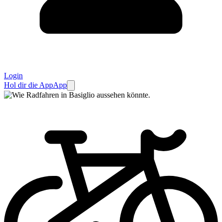
Login
Hol dir die App
App