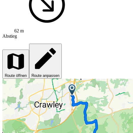
62 m
Abstieg
Route öffnen
Route anpassen