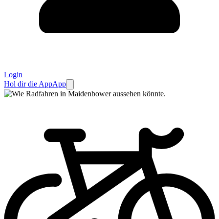
Login
Hol dir die App
App