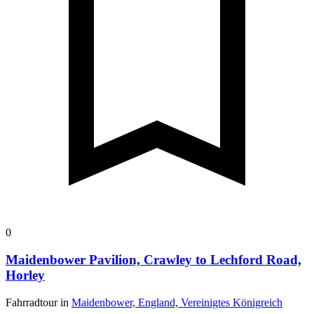
0
Maidenbower Pavilion, Crawley to Lechford Road,
Horley
Fahrradtour in
Maidenbower, England, Vereinigtes Königreich