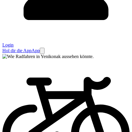
Login
Hol dir die App
App