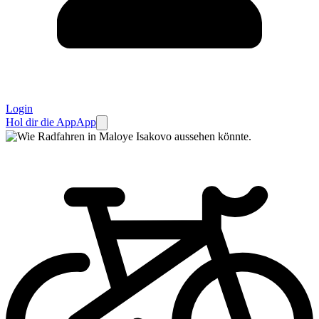
Login
Hol dir die App
App