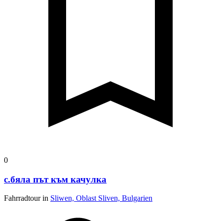
0
с.бяла път към качулка
Fahrradtour in
Sliwen, Oblast Sliven, Bulgarien