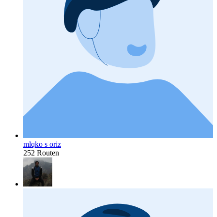
mlqko s oriz
252 Routen