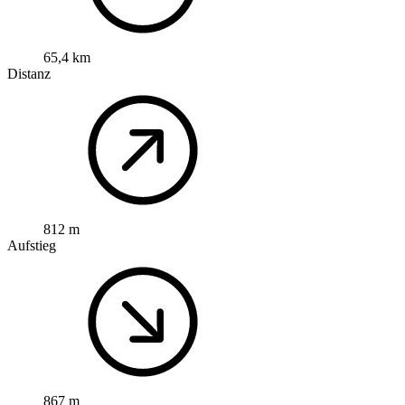
65,4 km
Distanz
812 m
Aufstieg
867 m