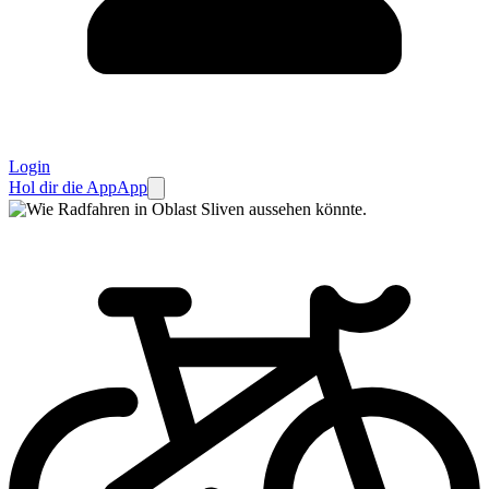
Login
Hol dir die App
App