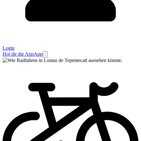
Login
Hol dir die App
App