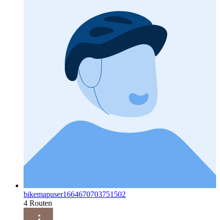
bikemapuser1664670703751502
4 Routen