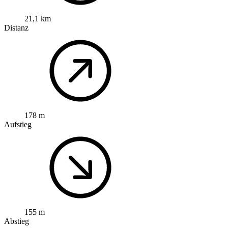
21,1 km
Distanz
178 m
Aufstieg
155 m
Abstieg