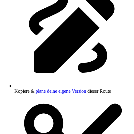
Kopiere &
plane deine eigene Version
dieser Route