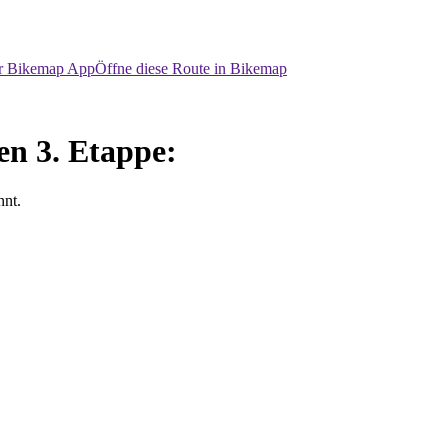
er Bikemap App
Öffne diese Route in Bikemap
en 3. Etappe:
nnt.