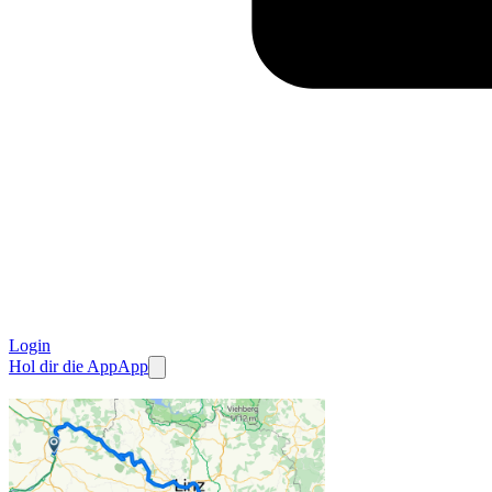
Login
Hol dir die App
App