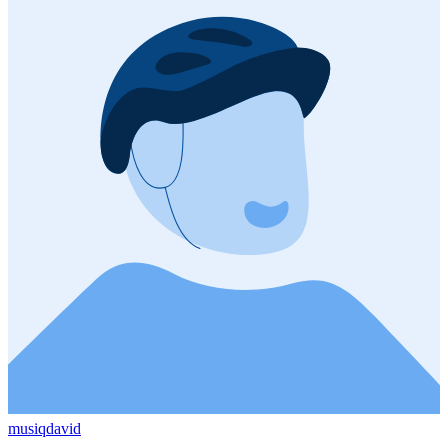
musiqdavid