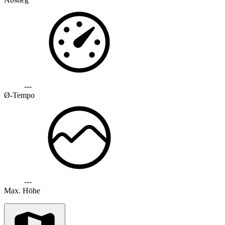
---
Ø-Tempo
---
Max. Höhe