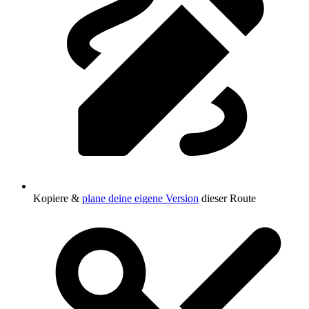
Kopiere &
plane deine eigene Version
dieser Route