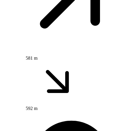
581 m
592 m