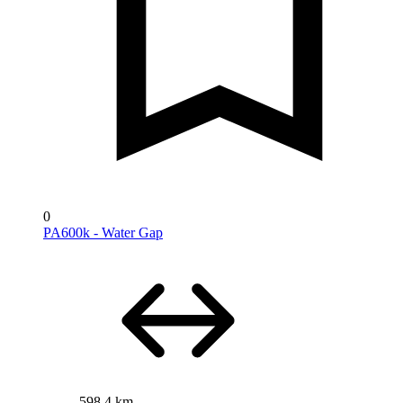
0
PA600k - Water Gap
598,4 km