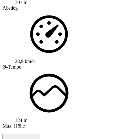
701 m
Abstieg
23,9 km/h
Ø-Tempo
124 m
Max. Höhe