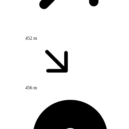
452 m
456 m