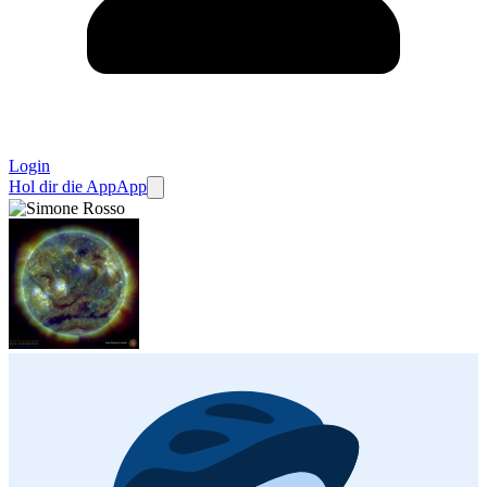
Login
Hol dir die App
App