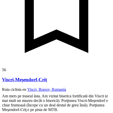
56
Viscri-Meşendorf-Criţ
Ruta ciclista en
Viscri, Brașov, Rumanía
Am mers pe traseul ăsta.
Am vizitat biserica fortificată din Viscri (e
mai mult un muzeu decât o biserică).
Porţiunea Viscri-Meşendorf e
chiar frumoasă (începe cu un deal destul de greu însă).
Porţiunea
Meşendorf-Criţ e pe pista de MTB.