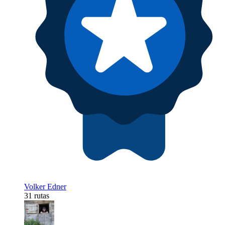
Volker Edner
31 rutas