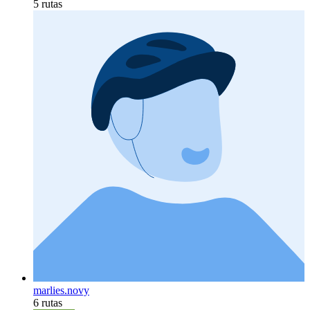
5 rutas
marlies.novy
6 rutas