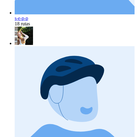
s-e-p-p
18 rutas