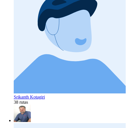
Srikanth Kotagiri
38 rutas