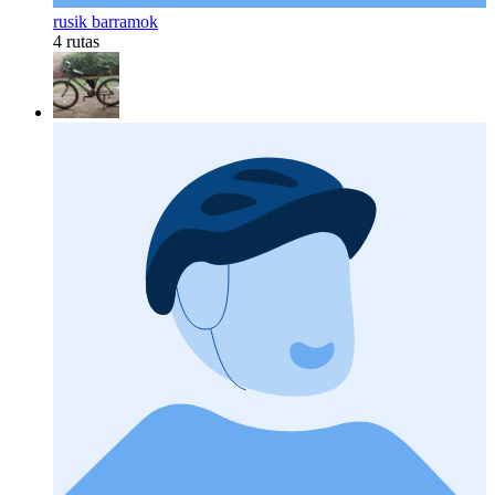
rusik barramok
4 rutas