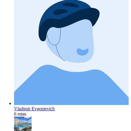
Vladimir Evgenievich
6 rutas