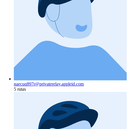
naecuq897r@privaterelay.appleid.com
5 rutas