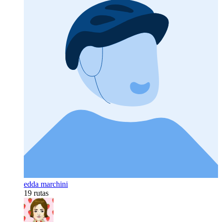
edda marchini
19 rutas