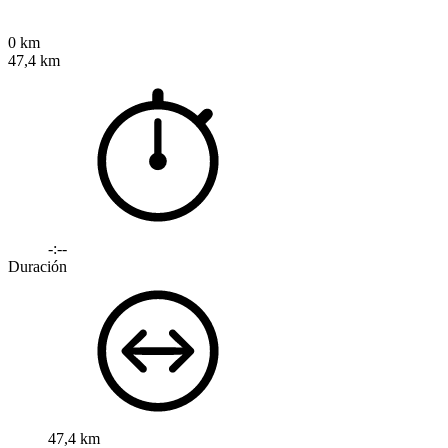
0 km
47,4 km
-:--
Duración
47,4 km